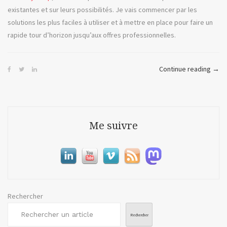
existantes et sur leurs possibilités. Je vais commencer par les
solutions les plus faciles à utiliser et à mettre en place pour faire un
rapide tour d’horizon jusqu’aux offres professionnelles.
« Th
Continue reading
→
Trum
Sho
ou
la
Me suivre
diffu
en
direc
Rechercher
Rechercher