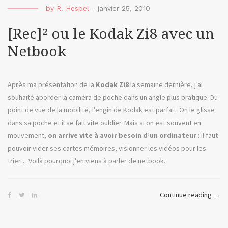
la
by
R. Hespel
-
janvier 25, 2010
vidé
omni
[Rec]² ou le Kodak Zi8 avec un
Netbook
Après ma présentation de la
Kodak Zi8
la semaine dernière, j’ai
souhaité aborder la caméra de poche dans un angle plus pratique. Du
point de vue de la mobilité, l’engin de Kodak est parfait. On le glisse
dans sa poche et il se fait vite oublier. Mais si on est souvent en
mouvement,
on arrive vite à avoir besoin d’un ordinateur
: il faut
pouvoir vider ses cartes mémoires, visionner les vidéos pour les
trier… Voilà pourquoi j’en viens à parler de netbook.
« [Re
Continue reading
→
ou
le