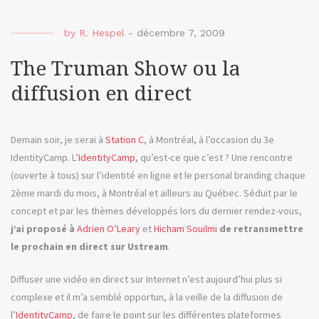
Kod
Zi8
by
R. Hespel
-
décembre 7, 2009
avec
un
The Truman Show ou la
Netb
diffusion en direct
Demain soir, je serai à
Station C
, à Montréal, à l’occasion du 3e
IdentityCamp. L’
IdentityCamp
, qu’est-ce que c’est ? Une rencontre
(ouverte à tous) sur l’identité en ligne et le personal branding chaque
2ème mardi du mois, à Montréal et ailleurs au Québec. Séduit par le
concept et par les thèmes développés lors du dernier rendez-vous,
j’ai proposé à
Adrien O’Leary
et
Hicham Souilmi
de retransmettre
le prochain en direct sur
Ustream
.
Diffuser une vidéo en direct sur Internet n’est aujourd’hui plus si
complexe et il m’a semblé opportun, à la veille de la diffusion de
l’
IdentityCamp
, de faire le point sur les différentes plateformes