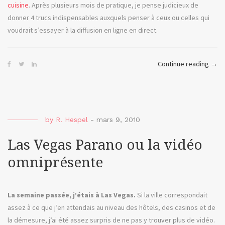
cuisine
. Après plusieurs mois de pratique, je pense judicieux de
donner 4 trucs indispensables auxquels penser à ceux ou celles qui
voudrait s’essayer à la diffusion en ligne en direct.
« Les
Continue reading
→
4
Fant
ou
4
by
R. Hespel
-
mars 9, 2010
astu
pour
Las Vegas Parano ou la vidéo
Ustr
omniprésente
La semaine passée, j’étais à Las Vegas.
Si la ville correspondait
assez à ce que j’en attendais au niveau des hôtels, des casinos et de
la démesure, j’ai été assez surpris de ne pas y trouver plus de vidéo.