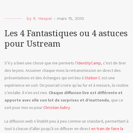
3e
Hom
ou
by
R. Hespel
-
mars 15, 2010
la
diffu
Les 4 Fantastiques ou 4 astuces
live
pour Ustream
à
outr
S’il y a bien une chose que me permets l’
IdentityCamp
, c’est de tirer
des leçons. Assumer chaque mois la retransmission en direct des
présentations et des échanges qui ont lieu à
Station C
est une
expérience en soit. On pourrait croire qu’au fur et à mesure, la routine
s’installe. Il n’en est rien.
Chaque diffusion live est différente et
apporte avec elle son lot de surprises et d’inattendu
, que ce
soit pour moi ou pour
Christian Aubry
.
La diffusion web s’établit peu à peu comme un standard, permettant à
tout à chacun d’aller jusqu’à se diffuser en direct
en train de faire la