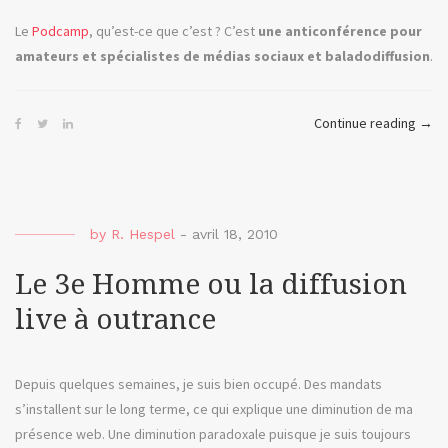
Le
Podcamp
, qu’est-ce que c’est ? C’est
une anticonférence pour
amateurs et spécialistes de médias sociaux et baladodiffusion
.
« A
Continue reading
→
Seri
Man
ou
Pod
by
R. Hespel
-
avril 18, 2010
Mont
2010
Le 3e Homme ou la diffusion
live à outrance
Depuis quelques semaines, je suis bien occupé. Des mandats
s’installent sur le long terme, ce qui explique une diminution de ma
présence web. Une diminution paradoxale puisque je suis toujours