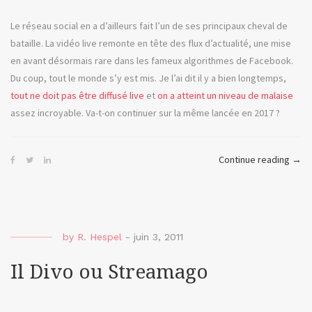
Le réseau social en a d’ailleurs fait l’un de ses principaux cheval de
bataille. La vidéo live remonte en tête des flux d’actualité, une mise
en avant désormais rare dans les fameux algorithmes de Facebook.
Du coup, tout le monde s’y est mis. Je l’ai dit il y a bien longtemps,
tout ne doit pas être diffusé live
et
on a atteint un niveau de malaise
assez incroyable. Va-t-on continuer sur la même lancée en 2017 ?
« To
Continue reading
→
ou
mes
préd
vidé
by
R. Hespel
-
juin 3, 2011
pour
2017
Il Divo ou Streamago