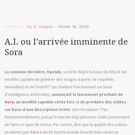
haut
ou
se
form
by
R. Hespel
-
février 19, 2024
pour
pilot
A.I. ou l’arrivée imminente de
un
Sora
dron
La semaine dernière, OpenAI
, société déjà à la base de DALL-E (un
modèle capable de générer des images à partir de requêtes
textuelles) et de ChatGPT (un chatbot fonctionnant sur base
d’intelligence artificielle),
annonçait le lancement prochain de
Sora
, un modèle capable cette fois-ci de produire des vidéos
sur base d’une description texte
. Une révolution ? Pas
fondamentalement, puisqu’il existait déjà plusieurs outils permettant
de faire ce type de chose. Par contre, dire que la qualité des vidéos
produites par
Sora
a laissé tout le monde bouche bée serait un