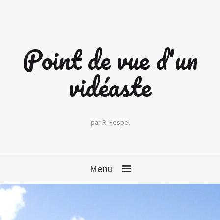
Point de vue d'un
vidéaste
par R. Hespel
Menu