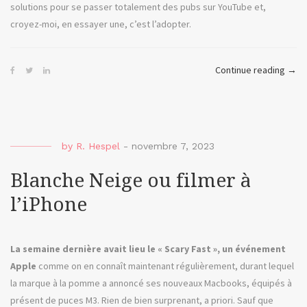
solutions pour se passer totalement des pubs sur YouTube et,
croyez-moi, en essayer une, c’est l’adopter.
« Th
Continue reading
→
Live
ou
ne
plus
by
R. Hespel
-
novembre 7, 2023
voir
les
Blanche Neige ou filmer à
pubs
l’iPhone
sur
YouT
La semaine dernière avait lieu le « Scary Fast », un événement
Apple
comme on en connaît maintenant régulièrement, durant lequel
la marque à la pomme a annoncé ses nouveaux Macbooks, équipés à
présent de puces M3. Rien de bien surprenant, a priori. Sauf que