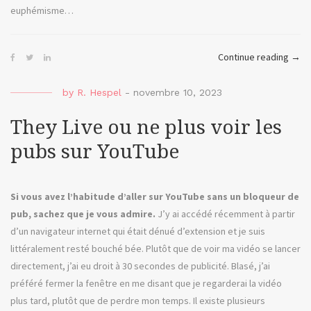
euphémisme…
« A.I.
Continue reading
→
ou
l’arr
by
R. Hespel
-
novembre 10, 2023
immi
They Live ou ne plus voir les
de
Sora
pubs sur YouTube
Si vous avez l’habitude d’aller sur YouTube sans un bloqueur de
pub, sachez que je vous admire.
J’y ai accédé récemment à partir
d’un navigateur internet qui était dénué d’extension et je suis
littéralement resté bouché bée. Plutôt que de voir ma vidéo se lancer
directement, j’ai eu droit à 30 secondes de publicité. Blasé, j’ai
préféré fermer la fenêtre en me disant que je regarderai la vidéo
plus tard, plutôt que de perdre mon temps. Il existe plusieurs