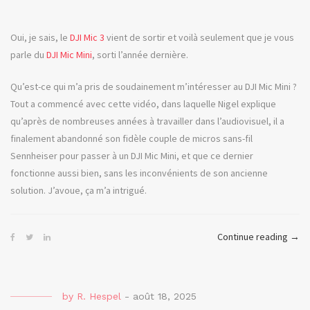
Oui, je sais, le
DJI Mic 3
vient de sortir et voilà seulement que je vous
parle du
DJI Mic Mini
, sorti l’année dernière.
Qu’est-ce qui m’a pris de soudainement m’intéresser au DJI Mic Mini ?
Tout a commencé avec cette vidéo, dans laquelle Nigel explique
qu’après de nombreuses années à travailler dans l’audiovisuel, il a
finalement abandonné son fidèle couple de micros sans-fil
Sennheiser pour passer à un DJI Mic Mini, et que ce dernier
fonctionne aussi bien, sans les inconvénients de son ancienne
solution. J’avoue, ça m’a intrigué.
« Th
Continue reading
→
Conv
ou
le
by
R. Hespel
-
août 18, 2025
DJI