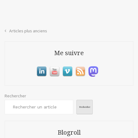
fran
ou
com
Netfl
Navigation
Articles plus anciens
a
des
tué
le
articles
Me suivre
ciné
franç
Rechercher
Rechercher
Blogroll