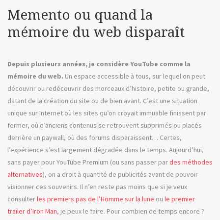
Mic
Memento ou quand la
Mini 
mémoire du web disparaît
Depuis plusieurs années, je considère YouTube comme la
mémoire du web.
Un espace accessible à tous, sur lequel on peut
découvrir ou redécouvrir des morceaux d’histoire, petite ou grande,
datant de la création du site ou de bien avant. C’est une situation
unique sur Internet où les sites qu’on croyait immuable finissent par
fermer, où d’anciens contenus se retrouvent supprimés ou placés
derrière un paywall, où des forums disparaissent… Certes,
l’expérience s’est largement dégradée dans le temps. Aujourd’hui,
sans payer pour YouTube Premium (ou sans passer par
des méthodes
alternatives
), on a droit à quantité de publicités avant de pouvoir
visionner ces souvenirs. Il n’en reste pas moins que si je veux
consulter
les premiers pas de l’Homme sur la lune
ou
le premier
trailer d’Iron Man
, je peux le faire. Pour combien de temps encore ?