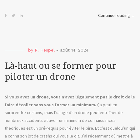
« Me
Continue reading
→
ou
quan
la
mém
by
R. Hespel
-
août 14, 2024
du
web
Là-haut ou se former pour
dispa
piloter un drone
Si vous avez un drone, vous n’avez légalement pas le droit de le
faire décoller sans vous former un minimum.
Ça peut en
surprendre certains, mais l’usage d’un drone peut entraîner de
nombreux accidents et avoir un minimum de connaissances
théoriques est un pré-requis pour éviter le pire. Et c’est quelqu’un qui
a connu son lot de crashs qui vous le dit. J’ai récemment dû mettre à