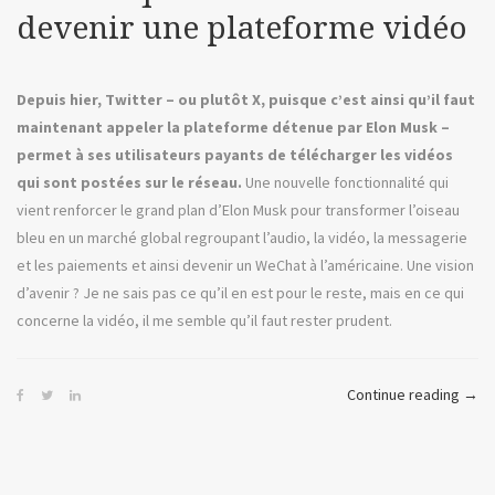
d’Ad
devenir une plateforme vidéo
Depuis hier, Twitter – ou plutôt X, puisque c’est ainsi qu’il faut
maintenant appeler la plateforme détenue par Elon Musk –
permet à ses utilisateurs payants de télécharger les vidéos
qui sont postées sur le réseau.
Une nouvelle fonctionnalité qui
vient renforcer le grand plan d’Elon Musk pour transformer l’oiseau
bleu en un marché global regroupant l’audio, la vidéo, la messagerie
et les paiements et ainsi devenir un WeChat à l’américaine. Une vision
d’avenir ? Je ne sais pas ce qu’il en est pour le reste, mais en ce qui
concerne la vidéo, il me semble qu’il faut rester prudent.
« xXx
Continue reading
→
ou
quan
Twit