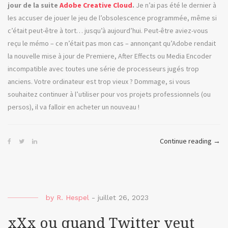
jour de la suite
Adobe Creative Cloud
.
Je n’ai pas été le dernier à
les accuser de jouer le jeu de l’obsolescence programmée, même si
c’était peut-être à tort… jusqu’à aujourd’hui. Peut-être aviez-vous
reçu le mémo – ce n’était pas mon cas – annonçant qu’Adobe rendait
la nouvelle mise à jour de Premiere, After Effects ou Media Encoder
incompatible avec toutes une série de processeurs jugés trop
anciens. Votre ordinateur est trop vieux ? Dommage, si vous
souhaitez continuer à l’utiliser pour vos projets professionnels (ou
persos), il va falloir en acheter un nouveau !
« Min
Continue reading
→
Repo
ou
les
mise
by
R. Hespel
-
juillet 26, 2023
à
jour
xXx ou quand Twitter veut