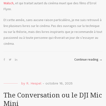
Walsch
, et qui traitait autant du cinéma muet que des films d’Errol
Flynn.
Et cette année, sans aucune raison particulière, je me suis retrouvé à
lire plusieurs livres sur le cinéma. Pas des ouvrages sur la technique
ou sur la théorie, mais des livres inspirants que je recommande à tout
passionné ou à toute personne qui rêverait un jour de s’essayer au
cinéma.
« Th
Continue reading
→
Read
ou
mes
lect
by
R. Hespel
-
octobre 16, 2025
de
The Conversation ou le DJI Mic
l’été
Mini