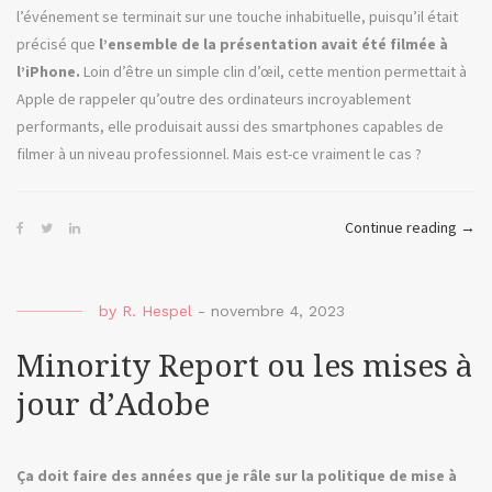
l’événement se terminait sur une touche inhabituelle, puisqu’il était
précisé que
l’ensemble de la présentation avait été filmée à
l’iPhone.
Loin d’être un simple clin d’œil, cette mention permettait à
Apple de rappeler qu’outre des ordinateurs incroyablement
performants, elle produisait aussi des smartphones capables de
filmer à un niveau professionnel. Mais est-ce vraiment le cas ?
« Bl
Continue reading
→
Neig
ou
filme
by
R. Hespel
-
novembre 4, 2023
à
Minority Report ou les mises à
l’iPh
jour d’Adobe
Ça doit faire des années que je râle sur la politique de mise à