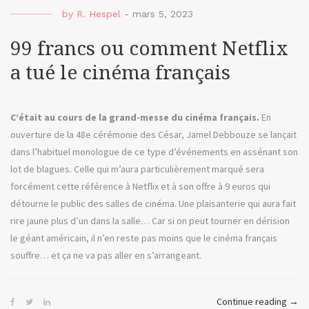
veut
by
R. Hespel
-
mars 5, 2023
deve
une
99 francs ou comment Netflix
plat
a tué le cinéma français
vidé
C’était au cours de la grand-messe du cinéma français.
En
ouverture de la 48e cérémonie des César, Jamel Debbouze se lançait
dans l’habituel monologue de ce type d’événements en assénant son
lot de blagues. Celle qui m’aura particulièrement marqué sera
forcément cette référence à Netflix et à son offre à 9 euros qui
détourne le public des salles de cinéma. Une plaisanterie qui aura fait
rire jaune plus d’un dans la salle… Car si on peut tourner en dérision
le géant américain, il n’en reste pas moins que le cinéma français
souffre… et ça ne va pas aller en s’arrangeant.
« 99
Continue reading
→