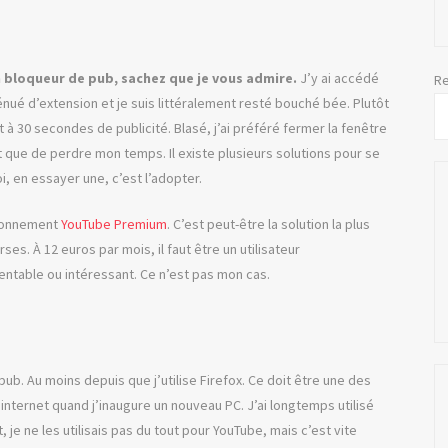
n bloqueur de pub, sachez que je vous admire.
J’y ai accédé
Re
énué d’extension et je suis littéralement resté bouché bée. Plutôt
t à 30 secondes de publicité. Blasé, j’ai préféré fermer la fenêtre
ôt que de perdre mon temps. Il existe plusieurs solutions pour se
 en essayer une, c’est l’adopter.
abonnement
YouTube Premium
. C’est peut-être la solution la plus
s. À 12 euros par mois, il faut être un utilisateur
entable ou intéressant. Ce n’est pas mon cas.
 pub. Au moins depuis que j’utilise Firefox. Ce doit être une des
internet quand j’inaugure un nouveau PC. J’ai longtemps utilisé
t, je ne les utilisais pas du tout pour YouTube, mais c’est vite