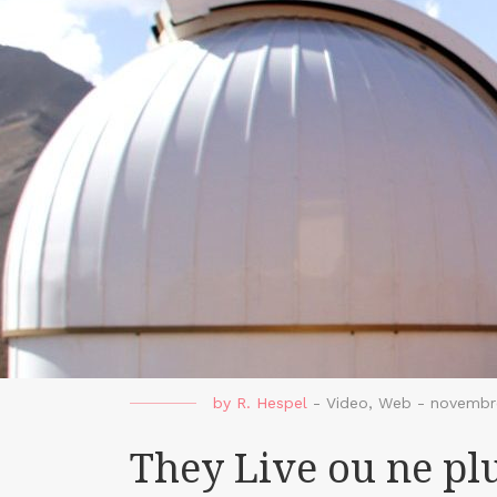
by
R. Hespel
-
Video
,
Web
-
novembr
They Live ou ne plu