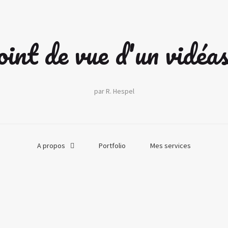
int de vue d'un vidéa
par R. Hespel
A propos
Portfolio
Mes services