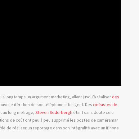
puis longtemps un argument marketing, allant jusqu’à réaliser
des
uvelle itération de son téléphone intelligent. Des
cinéastes de
rt au long métrage,
Steven Soderbergh
étant sans doute celui
uctions de coût ont peu à peu supprimé les postes de caméraman
able de réaliser un reportage dans son intégralité avec un iPhone