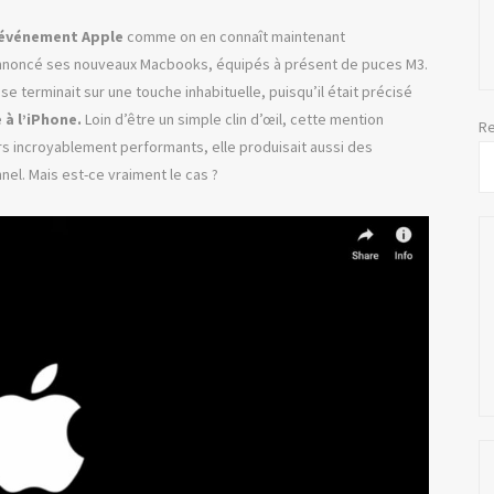
un événement Apple
comme on en connaît maintenant
annoncé ses nouveaux Macbooks, équipés à présent de puces M3.
se terminait sur une touche inhabituelle, puisqu’il était précisé
 à l’iPhone.
Loin d’être un simple clin d’œil, cette mention
Re
rs incroyablement performants, elle produisait aussi des
el. Mais est-ce vraiment le cas ?