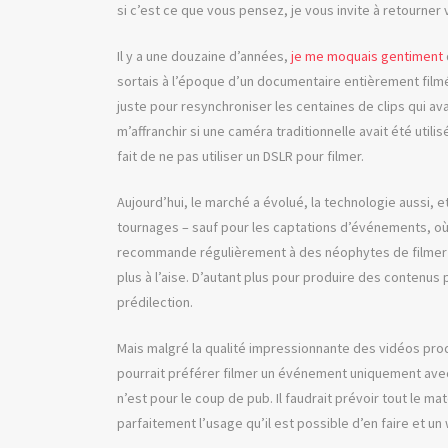
si c’est ce que vous pensez, je vous invite à retourner v
Il y a une douzaine d’années,
je me moquais gentiment
sortais à l’époque d’un documentaire entièrement filmé 
juste pour resynchroniser les centaines de clips qui ava
m’affranchir si une caméra traditionnelle avait été utilis
fait de ne pas utiliser un DSLR pour filmer.
Aujourd’hui, le marché a évolué, la technologie aussi, e
tournages – sauf pour les captations d’événements, où
recommande régulièrement à des néophytes de filmer ave
plus à l’aise. D’autant plus pour produire des contenus po
prédilection.
Mais malgré la qualité impressionnante des vidéos prod
pourrait préférer filmer un événement uniquement avec 
n’est pour le coup de pub. Il faudrait prévoir tout le 
parfaitement l’usage qu’il est possible d’en faire et 