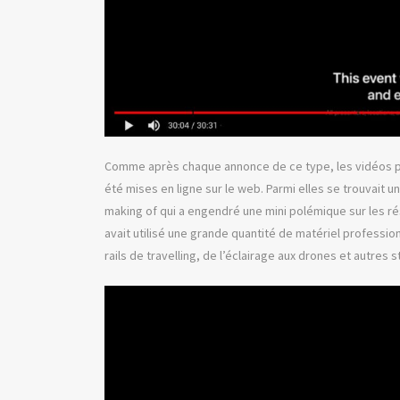
Comme après chaque annonce de ce type, les vidéos pr
été mises en ligne sur le web. Parmi elles se trouvait u
making of qui a engendré une mini polémique sur les r
avait utilisé une grande quantité de matériel professio
rails de travelling, de l’éclairage aux drones et autres s