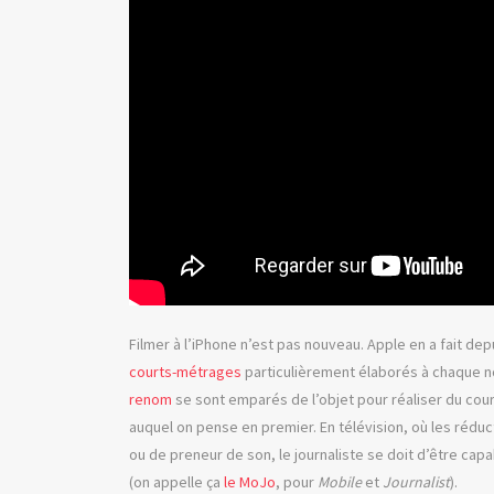
Filmer à l’iPhone n’est pas nouveau. Apple en a fait de
courts-métrages
particulièrement élaborés à chaque no
renom
se sont emparés de l’objet pour réaliser du cou
auquel on pense en premier. En télévision, où les réd
ou de preneur de son, le journaliste se doit d’être cap
(on appelle ça
le MoJo
, pour
Mobile
et
Journalist
).