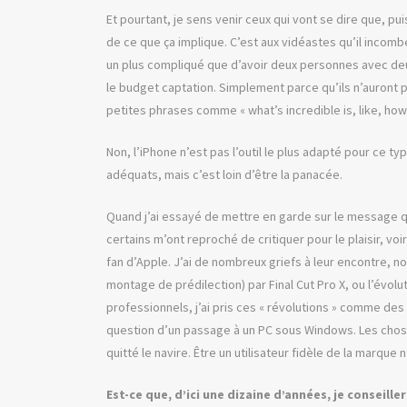
Et pourtant, je sens venir ceux qui vont se dire que, pu
de ce que ça implique. C’est aux vidéastes qu’il incombe
un plus compliqué que d’avoir deux personnes avec deu
le budget captation. Simplement parce qu’ils n’auront p
petites phrases comme « what’s incredible is, like, how n
Non, l’iPhone n’est pas l’outil le plus adapté pour ce t
adéquats, mais c’est loin d’être la panacée.
Quand j’ai essayé de mettre en garde sur le message q
certains m’ont reproché de critiquer pour le plaisir, voi
fan d’Apple. J’ai de nombreux griefs à leur encontre, n
montage de prédilection) par Final Cut Pro X, ou l’év
professionnels, j’ai pris ces « révolutions » comme des
question d’un passage à un PC sous Windows. Les chose
quitté le navire. Être un utilisateur fidèle de la marque
Est-ce que, d’ici une dizaine d’années, je conseill