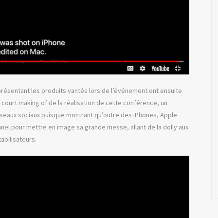
ésentant les produits vantés lors de l’événement ont ensuite
n court making of de la réalisation de cette conférence, un
éseaux sociaux puisque montrant qu’outre des iPhones, Apple
nnel pour mettre en image sa grande messe, allant de la dolly aux
tabilisateurs.