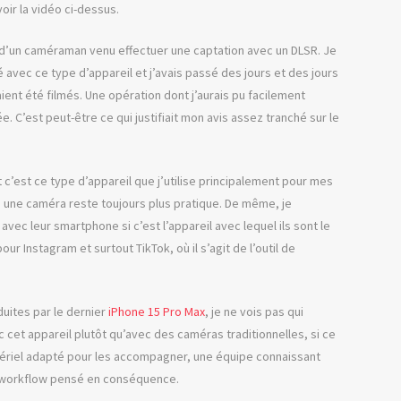
oir la vidéo ci-dessus.
d’un caméraman venu effectuer une captation avec un DLSR. Je
avec ce type d’appareil et j’avais passé des jours et des jours
ient été filmés. Une opération dont j’aurais pu facilement
ée. C’est peut-être ce qui justifiait mon avis assez tranché sur le
t c’est ce type d’appareil que j’utilise principalement pour mes
 une caméra reste toujours plus pratique. De même, je
c leur smartphone si c’est l’appareil avec lequel ils sont le
ur Instagram et surtout TikTok, où il s’agit de l’outil de
uites par le dernier
iPhone 15 Pro Max
, je ne vois pas qui
cet appareil plutôt qu’avec des caméras traditionnelles, si ce
matériel adapté pour les accompagner, une équipe connaissant
un workflow pensé en conséquence.