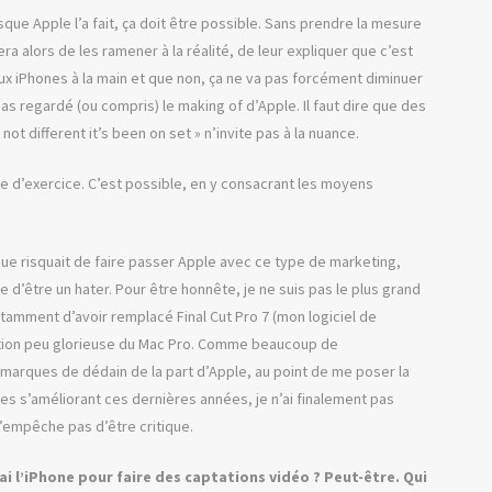
isque Apple l’a fait, ça doit être possible. Sans prendre la mesure
ra alors de les ramener à la réalité, de leur expliquer que c’est
x iPhones à la main et que non, ça ne va pas forcément diminuer
as regardé (ou compris) le making of d’Apple. Il faut dire que des
ot different it’s been on set » n’invite pas à la nuance.
ype d’exercice. C’est possible, en y consacrant les moyens
ue risquait de faire passer Apple avec ce type de marketing,
re d’être un hater. Pour être honnête, je ne suis pas le plus grand
otamment d’avoir remplacé Final Cut Pro 7 (mon logiciel de
olution peu glorieuse du Mac Pro. Comme beaucoup de
 marques de dédain de la part d’Apple, au point de me poser la
s s’améliorant ces dernières années, je n’ai finalement pas
 n’empêche pas d’être critique.
erai l’iPhone pour faire des captations vidéo ? Peut-être. Qui