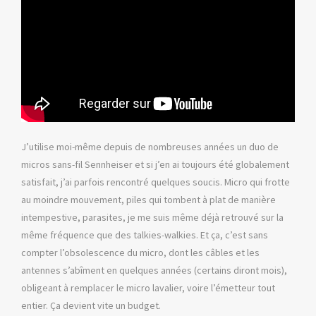
J’utilise moi-même depuis de nombreuses années un duo de
micros sans-fil Sennheiser et si j’en ai toujours été globalement
satisfait, j’ai parfois rencontré quelques soucis. Micro qui frotte
au moindre mouvement, piles qui tombent à plat de manière
intempestive, parasites, je me suis même déjà retrouvé sur la
même fréquence que des talkies-walkies. Et ça, c’est sans
compter l’obsolescence du micro, dont les câbles et les
antennes s’abîment en quelques années (certains diront mois),
obligeant à remplacer le micro lavalier, voire l’émetteur tout
entier. Ça devient vite un budget.