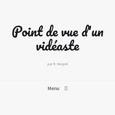
Point de vue d'un
vidéaste
par R. Hespel
Menu