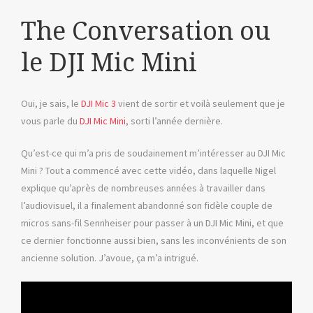
The Conversation ou
le DJI Mic Mini
Oui, je sais, le
DJI Mic 3
vient de sortir et voilà seulement que je
vous parle du
DJI Mic Mini
, sorti l’année dernière.
Qu’est-ce qui m’a pris de soudainement m’intéresser au DJI Mic
Mini ? Tout a commencé avec cette vidéo, dans laquelle Nigel
explique qu’après de nombreuses années à travailler dans
l’audiovisuel, il a finalement abandonné son fidèle couple de
micros sans-fil Sennheiser pour passer à un DJI Mic Mini, et que
ce dernier fonctionne aussi bien, sans les inconvénients de son
ancienne solution. J’avoue, ça m’a intrigué.