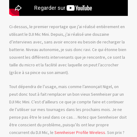
Ci-dessus, le premier reportage que j’ai réalisé entièrement en
utilisant le DJI Mic Mini. Depuis, j’ai réalisé une douzaine
d’interviews avec, sans avoir encore eu besoin de recharger la
batterie. Niveau autonomie, je suis donc ravi. Ce qui étonne bien
souvent les différents intervenants que je rencontre, ce sont la
taille du micro et la facilité avec laquelle on peut l’accrocher
(grâce à sa pince ou son aimant).
Tout dépendra de l’usage, mais comme l’annonçait Nigel, on
peut donc tout à fait remplacer un bon vieux Sennheiser par un
DJI Mic Mini. C’est d’ailleurs ce que je compte faire et continuer
de l’utiliser sur mes tournages dans les prochains mois. Je ne
pense pas être le seul dans ce cas… Notez que Sennheiser doit
être conscient du problème, puisqu’ils ont leur propre
concurrent du DJI Mic, le
Sennheiser Profile Wireless
. Son prix ?