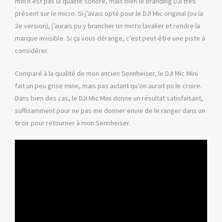
moi n’est pas la qualité sonore, mais bien le branding DJI très
présent sur le micro. Si j’avais opté pour le DJI Mic original (ou la
2e version), j’aurais pu y brancher un micro lavalier et rendre la
marque invisible. Si ça vous dérange, c’est peut-être une piste à
considérer.
Comparé à la qualité de mon ancien Sennheiser, le DJI Mic Mini
fait un peu grise mine, mais pas autant qu’on aurait pu le croire.
Dans bien des cas, le DJI Mic Mini donne un résultat satisfaisant,
suffisamment pour ne pas me donner envie de le ranger dans un
tiroir pour retourner à mon Sennheiser.