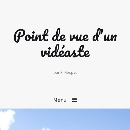
Point de vue d'un
vidéaste
par R. Hespel
Menu