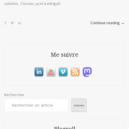
solution. J’avoue, ça m’a intrigué.
« Th
Continue reading
→
Conv
ou
le
DJI
Me suivre
Mic
Mini 
Rechercher
Rechercher
Blogroll