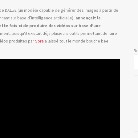
e de DALL-E (un modèle capable de générer des images à partir de
ant sur base d’intelligence artificielle),
annonçait le
ette fois-ci de produire des vidéos sur base d’une
ent, puisqu’il existait déjà plusieurs outils permettant de faire
idéos produites par
Sora
a laissé tout le monde bouche bée
Re