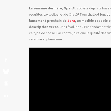
La semaine dernière, OpenAI
, société déjà à la bas
requêtes textuelles) et de ChatGPT (un chatbot fonctionn
lancement prochain de
Sora
, un modèle capable c
description texte
. Une révolution ? Pas fondamentalem
ce type de chose. Par contre, dire que la qualité des v
serait un euphémisme…