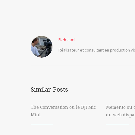
ChatGPT
Dall-
e
R. Hespel
ia
Réalisateur et consultant en production v
OpenIA
Sora
Similar Posts
The Conversation ou le DJI Mic
Memento ou 
Mini
du web dispa