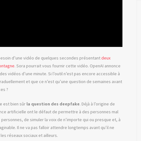
 besoin d’une vidéo de quelques secondes présentant
deux
montagne
. Sora pourrait vous fournir cette vidéo. OpenAI annonce
s vidéos d’une minute. Si l’outil n’est pas encore accessible à
 graduellement et que ce n’est qu’une question de semaines avant
ces ?
e est bien sûr
la question des deepfake
. Déjà à l’origine de
gence artificielle ont le défaut de permettre à des personnes mal
personnes, de simuler la voix de n’importe qui ou presque et, à
ginable. Il ne va pas falloir attendre longtemps avant qu’il ne
 les réseaux sociaux et ailleurs.