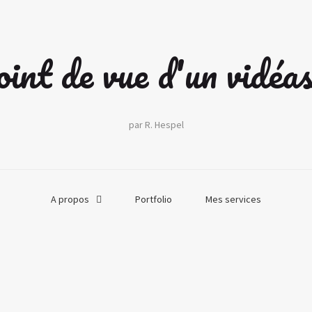
int de vue d'un vidéa
par R. Hespel
A propos
Portfolio
Mes services