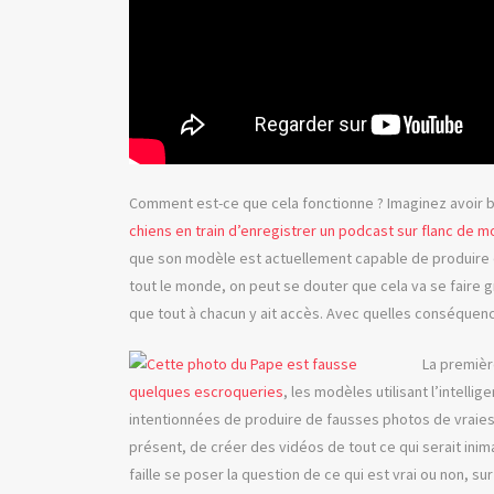
Comment est-ce que cela fonctionne ? Imaginez avoir
chiens en train d’enregistrer un podcast sur flanc de 
que son modèle est actuellement capable de produire de
tout le monde, on peut se douter que cela va se faire
que tout à chacun y ait accès. Avec quelles conséquen
La premièr
quelques escroqueries
, les modèles utilisant l’intelli
intentionnées de produire de fausses photos de vraies 
présent, de créer des vidéos de tout ce qui serait inima
faille se poser la question de ce qui est vrai ou non, sur