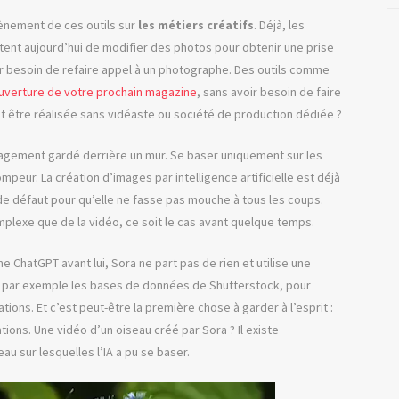
avènement de ces outils sur
les métiers créatifs
. Déjà, les
ent aujourd’hui de modifier des photos pour obtenir une prise
ir besoin de refaire appel à un photographe. Des outils comme
ouverture de votre prochain magazine
, sans avoir besoin de faire
it être réalisée sans vidéaste ou société de production dédiée ?
e sagement gardé derrière un mur. Se baser uniquement sur les
peur. La création d’images par intelligence artificielle est déjà
 de défaut pour qu’elle ne fasse pas mouche à tous les coups.
mplexe que de la vidéo, ce soit le cas avant quelque temps.
e ChatGPT avant lui, Sora ne part pas de rien et utilise une
nt par exemple les bases de données de Shutterstock, pour
ions. Et c’est peut-être la première chose à garder à l’esprit :
tions. Une vidéo d’un oiseau créé par Sora ? Il existe
u sur lesquelles l’IA a pu se baser.