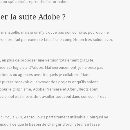
te ou spécialisé, reprendre l’information.
er la suite Adobe ?
 mensuelle, mais si on n’y trouve pas son compte, pourquoi ne
Premiere fait par exemple face à une compétition très solide avec
il, en plus de proposer une version totalement gratuite,
 face aux logiciels d’Adobe. Malheureusement, je ne peux pas
ts clients ou agences avec lesquels je collabore étant
je puisse recevoir ou envoyer des projets et qu’ils soient
 pour le graphisme, Adobe Premiere et After Effects sont
onnel et à moins de travailler tout seul dans son coin, il est
 Pro, la 23.x, est toujours parfaitement utilisable. Pourquoi ne
jusqu’à ce que le besoin de changer d’ordinateur se fasse