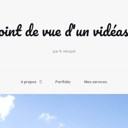
int de vue d'un vidéa
par R. Hespel
A propos
Portfolio
Mes services