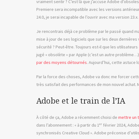
vraiment sentir ? C’est là que j’accuse Adobe d’obsole
Premiere sera incompatible avec les versions antérieure
24.0, je serai incapable de l’ouvrir avec ma version 23.x.
Je rencontrais déjà ce problème par le passé quand ma
mise à jour de ses logiciels que sur les deux dernières
sécurité ? Peut-être. Toujours est-il que les utilisate
jugé « obsolète » par Apple (c’est un autre problème…),
par des moyens détournés
. Aujourd’hui, cette astuce lo
Par la force des choses, Adobe va donc me forcer cette
très satisfait des performances de mon nouvel achat. Ma
Adobe et le train de l’IA
À côté de ça, Adobe a récemment choisi de
mettre un 
dans l’abonnement : « à partir du 1ᵉʳ février 2024, Ado
synchronisés Creative Cloud ». Adobe préconise d’util