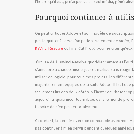
l’heure qu’il est, je n’ai pas vu un seul média, généralis
Pourquoi continuer à utilis
On peut critiquer Adobe et son modèle de souscription
pas le quitter ? Lorsqu’on parle strictement de vidéo, 
DaVinci Resolve
ou Final Cut Pro X, pour ne citer qu’eux.
J’utilise déjà DaVinci Resolve quotidiennement et l’out
s’améliore à chaque mise à jour et rivalise sans rougir
utiliser ce logiciel pour tous mes projets, les différen
majoritairement équipés de la suite Adobe. Il faut que 
facilement lus des deux côtés. A l’instar de Photoshop
aujourd’hui quasi incontournables dans le monde professi
illusoire de s’en passer totalement.
Ceci étant, la dernière version compatible avec mon Mac
pas continuer à m’en servir pendant quelques années, 