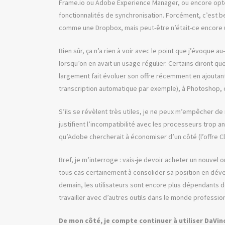
Frame.io ou Adobe Experience Manager, ou encore opte
fonctionnalités de synchronisation. Forcément, c’est be
comme une Dropbox, mais peut-être n’était-ce encore un
Bien sûr, ça n’a rien à voir avec le point que j’évoque 
lorsqu’on en avait un usage régulier. Certains diront qu
largement fait évoluer son offre récemment en ajoutant d
transcription automatique par exemple), à Photoshop
S’ils se révèlent très utiles, je ne peux m’empêcher de
justifient l’incompatibilité avec les processeurs trop a
qu’Adobe chercherait à économiser d’un côté (l’offre C
Bref, je m’interroge : vais-je devoir acheter un nouvel 
tous cas certainement à consolider sa position en déve
demain, les utilisateurs sont encore plus dépendants des
travailler avec d’autres outils dans le monde profession
De mon côté, je compte continuer à utiliser DaVin