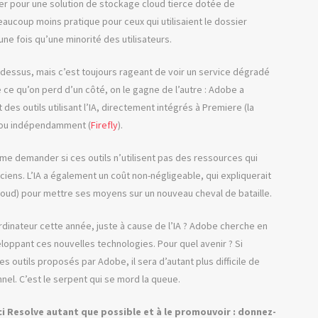
r pour une solution de stockage cloud tierce dotée de
aucoup moins pratique pour ceux qui utilisaient le dossier
e fois qu’une minorité des utilisateurs.
au-dessus, mais c’est toujours rageant de voir un service dégradé
e ce qu’on perd d’un côté, on le gagne de l’autre : Adobe a
es outils utilisant l’IA, directement intégrés à Premiere (la
, ou indépendamment (
Firefly
).
 me demander si ces outils n’utilisent pas des ressources qui
nciens. L’IA a également un coût non-négligeable, qui expliquerait
loud) pour mettre ses moyens sur un nouveau cheval de bataille.
ordinateur cette année, juste à cause de l’IA ? Adobe cherche en
loppant ces nouvelles technologies. Pour quel avenir ? Si
 outils proposés par Adobe, il sera d’autant plus difficile de
nel. C’est le serpent qui se mord la queue.
ci Resolve autant que possible et à le promouvoir : donnez-