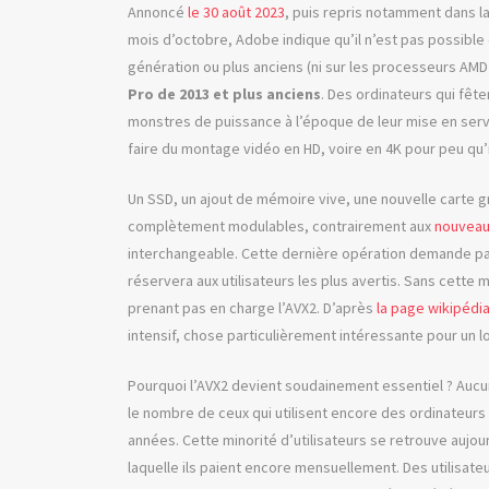
Annoncé
le 30 août 2023
, puis repris notamment dans l
mois d’octobre, Adobe indique qu’il n’est pas possible d
génération ou plus anciens (ni sur les processeurs AM
Pro de 2013 et plus anciens
. Des ordinateurs qui fêt
monstres de puissance à l’époque de leur mise en servi
faire du montage vidéo en HD, voire en 4K pour peu qu’i
Un SSD, un ajout de mémoire vive, une nouvelle carte g
complètement modulables, contrairement aux
nouveau
interchangeable. Cette dernière opération demande pa
réservera aux utilisateurs les plus avertis. Sans cette
prenant pas en charge l’AVX2. D’après
la page wikipédi
intensif, chose particulièrement intéressante pour un l
Pourquoi l’AVX2 devient soudainement essentiel ? Aucun
le nombre de ceux qui utilisent encore des ordinateurs
années. Cette minorité d’utilisateurs se retrouve aujour
laquelle ils paient encore mensuellement. Des utilisate