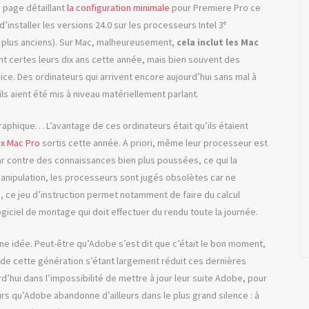
a page détaillant
la configuration minimale
pour Premiere Pro ce
’installer les versions 24.0 sur les processeurs Intel 3ᵉ
D plus anciens). Sur Mac, malheureusement,
cela inclut les Mac
ent certes leurs dix ans cette année, mais bien souvent des
ce. Des ordinateurs qui arrivent encore aujourd’hui sans mal à
ls aient été mis à niveau matériellement parlant.
raphique… L’avantage de ces ordinateurs était qu’ils étaient
x Mac Pro
sortis cette année. A priori, même leur processeur est
r contre des connaissances bien plus poussées, ce qui la
 manipulation, les processeurs sont jugés obsolètes car ne
a
, ce jeu d’instruction permet notamment de faire du calcul
ogiciel de montage qui doit effectuer du rendu toute la journée.
e idée. Peut-être qu’Adobe s’est dit que c’était le bon moment,
 de cette génération s’étant largement réduit ces dernières
d’hui dans l’impossibilité de mettre à jour leur suite Adobe, pour
urs qu’Adobe abandonne d’ailleurs dans le plus grand silence : à