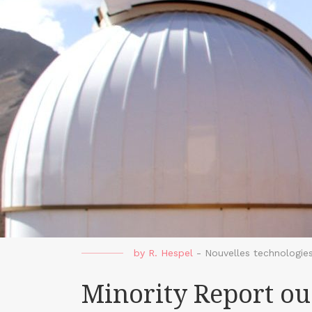
by
R. Hespel
-
Nouvelles technologie
Minority Report ou 