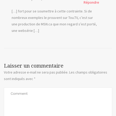
Répondre
TV
[…] fort pour se soumettre à cette contrainte. Si de
usb
nombreux exemples le prouvent sur Tou.TV, c’est sur
une production de MSN.ca que mon regard s’est porté,
Video
une websérie […]
webcam
youtube
Laisser un commentaire
Votre adresse e-mail ne sera pas publiée.
Les champs obligatoires
sont indiqués avec
*