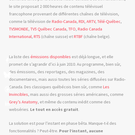
le site proposait 2 000 heures de contenu télévisuel
francophone provenant de différentes chaînes de télévision,
comme la télévision de
Radio-Canada
,
RDI
,
ARTV
,
Télé-Québec
,
TV5MONDE
,
TV5 Québec Canada
,
TFO
,
Radio Canada
International
,
RTS
(chaîne suisse) et
RTBF
(chaîne belge).
La liste des
émissions disponibles
est déjà longue, et elle
promet de s’agrandir d’ici à juin 2010. Au programme, bien sûr,
des émissions, des reportages, des magazines, des
documentaires, mais aussi toutes les séries diffusées sur Radio-
Canada. Des classiques québécois bien sûr, comme
Les
Invincibles
, mais aussi des grosses séries américaines, comme
Grey’s Anatomy
, et même du contenu inédit comme des
webséries.
Le tout en accès gratuit
.
La solution est pour l’instant en phase bêta. Manque-t-il des
fonctionnalités ? Peut-être.
Pour l’instant, aucune