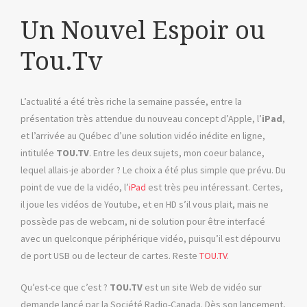
Un Nouvel Espoir ou
Tou.Tv
L’actualité a été très riche la semaine passée, entre la
présentation très attendue du nouveau concept d’Apple, l’
iPad
,
et l’arrivée au Québec d’une solution vidéo inédite en ligne,
intitulée
TOU.TV
. Entre les deux sujets, mon coeur balance,
lequel allais-je aborder ? Le choix a été plus simple que prévu. Du
point de vue de la vidéo, l’
iPad
est très peu intéressant. Certes,
il joue les vidéos de Youtube, et en HD s’il vous plait, mais ne
possède pas de webcam, ni de solution pour être interfacé
avec un quelconque périphérique vidéo, puisqu’il est dépourvu
de port USB ou de lecteur de cartes. Reste
TOU.TV
.
Qu’est-ce que c’est ?
TOU.TV
est un site Web de vidéo sur
demande lancé par la Société Radio-Canada. Dès son lancement,