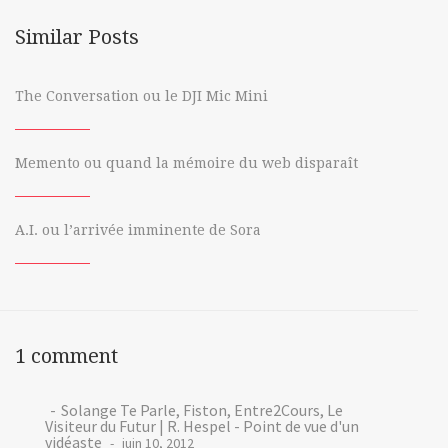
ipad
Similar Posts
les
The Conversation ou le DJI Mic Mini
invincibles
québec
Memento ou quand la mémoire du web disparaît
radio
canada
A.I. ou l’arrivée imminente de Sora
rtbf
rtbf.be
SD
1 comment
tou
Solange Te Parle, Fiston, Entre2Cours, Le
Visiteur du Futur | R. Hespel - Point de vue d'un
tou.tv
vidéaste
juin 10, 2012