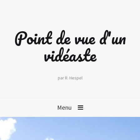
Point de vue d'un
vidéaste
par R. Hespel
Menu