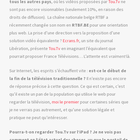
tous les autres pays
, où les vidéos proposées par
Tou.Tv
ne
sont pas encore visionnables (seulement 10%, en raison des
droits de diffusion). La chaîne nationale belge RTBF a
récemment changée son nom en
RTBF.BE
pour une orientation
plus web. La prise d’une direction vers la proposition d’une
solution vidéo équivalente ?
Ecrans.fr
, un site du journal
Libération, présente
Tou.Tv
en imaginant l’équivalent que
pourrait proposer France Télévisions… L’attente est
vraiment
là.
Sur Internet, les esprits s’échauffent vite :
est-ce le début de
la fin de la télévision traditionnelle ?
Il n’existe pas encore
de réponse précise à cette question. Ce qui est certain, c’est
qu’il existe un pan de la population qui utilise le web pour
regarder la télévision,
moi le premier
pour certaines séries que
je ne verrais pas autrement, et qu’une solution légale et
pratique ne peut qu’intéresser.
Pourra-t-on regarder Tou.Tv sur l’iPad ? Je ne vois pas
comment en l’état actuel des choses, vu que le portail de