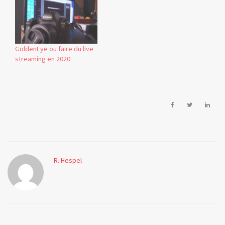
MONDE + Cinéma, qui
propose de louer ou
d'acheter des films
francophones (donc de
France, de Belgique, du
GoldenEye ou faire du live
Québec, ...). L'initiative est
streaming en 2020
intéressante, puisqu'il est
vrai…
apple
france
télévision
R. Hespel
grey's
anatomy
HD
hulu