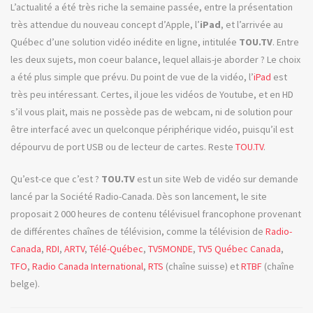
L’actualité a été très riche la semaine passée, entre la présentation
très attendue du nouveau concept d’Apple, l’
iPad
, et l’arrivée au
Québec d’une solution vidéo inédite en ligne, intitulée
TOU.TV
. Entre
les deux sujets, mon coeur balance, lequel allais-je aborder ? Le choix
a été plus simple que prévu. Du point de vue de la vidéo, l’
iPad
est
très peu intéressant. Certes, il joue les vidéos de Youtube, et en HD
s’il vous plait, mais ne possède pas de webcam, ni de solution pour
être interfacé avec un quelconque périphérique vidéo, puisqu’il est
dépourvu de port USB ou de lecteur de cartes. Reste
TOU.TV
.
Qu’est-ce que c’est ?
TOU.TV
est un site Web de vidéo sur demande
lancé par la Société Radio-Canada. Dès son lancement, le site
proposait 2 000 heures de contenu télévisuel francophone provenant
de différentes chaînes de télévision, comme la télévision de
Radio-
Canada
,
RDI
,
ARTV
,
Télé-Québec
,
TV5MONDE
,
TV5 Québec Canada
,
TFO
,
Radio Canada International
,
RTS
(chaîne suisse) et
RTBF
(chaîne
belge).