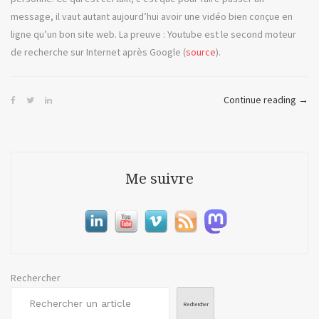
message, il vaut autant aujourd’hui avoir une vidéo bien conçue en
ligne qu’un bon site web. La preuve : Youtube est le second moteur
de recherche sur Internet après Google (
source
).
« Ro
Continue reading
→
ou
la
vidé
en
Me suivre
ligne
Rechercher
Rechercher