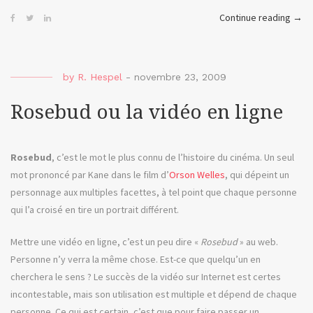
« Un
Continue reading
→
Nouv
Espo
ou
by
R. Hespel
-
novembre 23, 2009
Tou.T
Rosebud ou la vidéo en ligne
Rosebud
, c’est le mot le plus connu de l’histoire du cinéma. Un seul
mot prononcé par Kane dans le film d’
Orson Welles
, qui dépeint un
personnage aux multiples facettes, à tel point que chaque personne
qui l’a croisé en tire un portrait différent.
Mettre une vidéo en ligne, c’est un peu dire «
Rosebud
» au web.
Personne n’y verra la même chose. Est-ce que quelqu’un en
cherchera le sens ? Le succès de la vidéo sur Internet est certes
incontestable, mais son utilisation est multiple et dépend de chaque
personne. Ce qui est certain, c’est que pour faire passer un