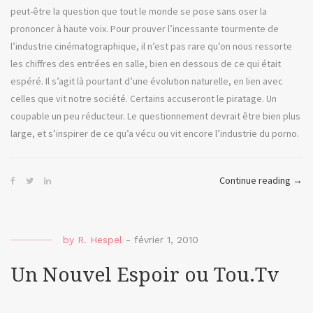
peut-être la question que tout le monde se pose sans oser la
prononcer à haute voix. Pour prouver l’incessante tourmente de
l’industrie cinématographique, il n’est pas rare qu’on nous ressorte
les chiffres des entrées en salle, bien en dessous de ce qui était
espéré. Il s’agit là pourtant d’une évolution naturelle, en lien avec
celles que vit notre société. Certains accuseront le piratage. Un
coupable un peu réducteur. Le questionnement devrait être bien plus
large, et s’inspirer de ce qu’a vécu ou vit encore l’industrie du porno.
« Pul
Continue reading
→
Ficti
ou
le
by
R. Hespel
-
février 1, 2010
ciné
porn
Un Nouvel Espoir ou Tou.Tv