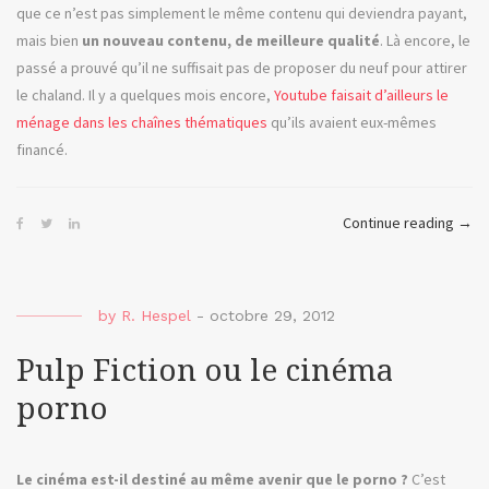
que ce n’est pas simplement le même contenu qui deviendra payant,
mais bien
un nouveau contenu, de meilleure qualité
. Là encore, le
passé a prouvé qu’il ne suffisait pas de proposer du neuf pour attirer
le chaland. Il y a quelques mois encore,
Youtube faisait d’ailleurs le
ménage dans les chaînes thématiques
qu’ils avaient eux-mêmes
financé.
« Lor
Continue reading
→
Of
War
ou
by
R. Hespel
-
octobre 29, 2012
quan
Yout
Pulp Fiction ou le cinéma
devi
porno
paya
Le cinéma est-il destiné au même avenir que le porno ?
C’est