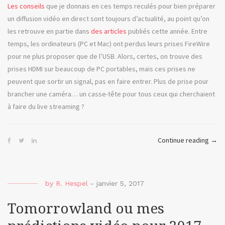
Les conseils
que je donnais en ces temps reculés pour bien préparer
un diffusion vidéo en direct sont toujours d’actualité, au point qu’on
les retrouve en partie dans
des articles
publiés cette année. Entre
temps, les ordinateurs (PC et Mac) ont perdus leurs prises FireWire
pour ne plus proposer que de l’USB. Alors, certes, on trouve des
prises HDMI sur beaucoup de PC portables, mais ces prises ne
peuvent que sortir un signal, pas en faire entrer. Plus de prise pour
brancher une caméra… un casse-tête pour tous ceux qui cherchaient
à faire du live streaming ?
« Go
Continue reading
→
ou
faire
du
by
R. Hespel
-
janvier 5, 2017
live
stre
Tomorrowland ou mes
en