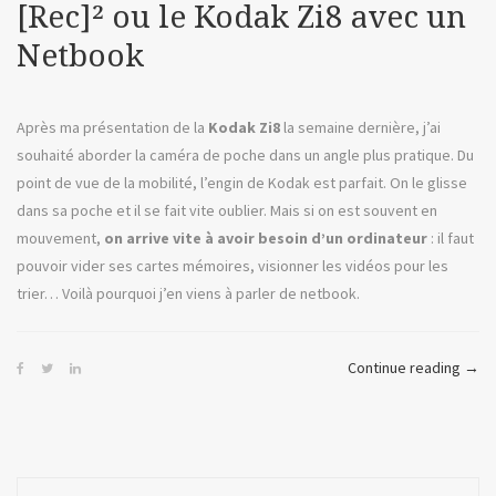
pour
[Rec]² ou le Kodak Zi8 avec un
Ustr
Netbook
Après ma présentation de la
Kodak Zi8
la semaine dernière, j’ai
souhaité aborder la caméra de poche dans un angle plus pratique. Du
point de vue de la mobilité, l’engin de Kodak est parfait. On le glisse
dans sa poche et il se fait vite oublier. Mais si on est souvent en
mouvement,
on arrive vite à avoir besoin d’un ordinateur
: il faut
pouvoir vider ses cartes mémoires, visionner les vidéos pour les
trier… Voilà pourquoi j’en viens à parler de netbook.
« [Re
Continue reading
→
ou
le
Kod
Zi8