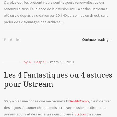
Qui plus est, les présentateurs sont toujours renouvelés, ce qui
renouvelle aussi l’audience de la diffusion live. La chaîne Ustream a
été suivie depuis sa création par 10 à 40 personnes en direct, sans
parler des visionnages des archives…
« Le
Continue reading
→
3e
Hom
ou
by
R. Hespel
-
mars 15, 2010
la
diffu
Les 4 Fantastiques ou 4 astuces
live
pour Ustream
à
outr
S’il y a bien une chose que me permets l’
IdentityCamp
, c’est de tirer
des leçons. Assumer chaque mois la retransmission en direct des
présentations et des échanges qui ont lieu à
Station C
est une