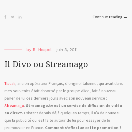
« To
Continue reading
→
ou
mes
préd
vidé
by
R. Hespel
-
juin 3, 2011
pour
2017
Il Divo ou Streamago
Tiscali
, ancien opérateur Français, d’origine Italienne, qui avait dans
mes souvenirs était absorbé par le groupe Alice, fait à nouveau
parler de lui ces derniers jours avec son nouveau service :
Streamago
.
Streamago.tv est un service de diffusion de vidéo
en direct.
Existant depuis déjà quelques temps, il n’a de nouveau
que la publicité qui est faite autour de lui pour essayer de le
promouvoir en France.
Comment s’effectue cette promotion ?