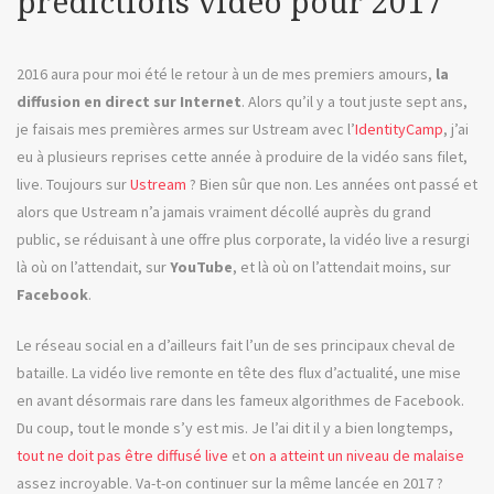
prédictions vidéo pour 2017
2020
2016 aura pour moi été le retour à un de mes premiers amours,
la
diffusion en direct sur Internet
. Alors qu’il y a tout juste sept ans,
je faisais mes premières armes sur Ustream avec l’
IdentityCamp
, j’ai
eu à plusieurs reprises cette année à produire de la vidéo sans filet,
live. Toujours sur
Ustream
? Bien sûr que non. Les années ont passé et
alors que Ustream n’a jamais vraiment décollé auprès du grand
public, se réduisant à une offre plus corporate, la vidéo live a resurgi
là où on l’attendait, sur
YouTube
, et là où on l’attendait moins, sur
Facebook
.
Le réseau social en a d’ailleurs fait l’un de ses principaux cheval de
bataille. La vidéo live remonte en tête des flux d’actualité, une mise
en avant désormais rare dans les fameux algorithmes de Facebook.
Du coup, tout le monde s’y est mis. Je l’ai dit il y a bien longtemps,
tout ne doit pas être diffusé live
et
on a atteint un niveau de malaise
assez incroyable. Va-t-on continuer sur la même lancée en 2017 ?