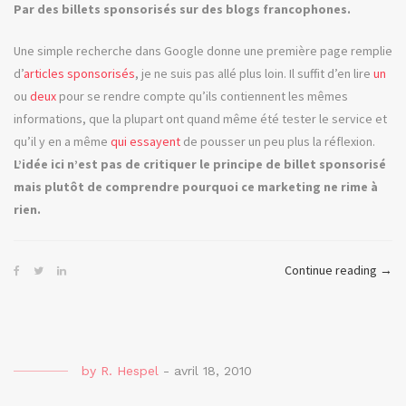
Par des billets sponsorisés sur des blogs francophones.
Une simple recherche dans Google donne une première page remplie
d’
articles
sponsorisés
, je ne suis pas allé plus loin. Il suffit d’en lire
un
ou
deux
pour se rendre compte qu’ils contiennent les mêmes
informations, que la plupart ont quand même été tester le service et
qu’il y en a même
qui essayent
de pousser un peu plus la réflexion.
L’idée ici n’est pas de critiquer le principe de billet sponsorisé
mais plutôt de comprendre pourquoi ce marketing ne rime à
rien.
« Il
Continue reading
→
Divo
ou
Stre
by
R. Hespel
-
avril 18, 2010