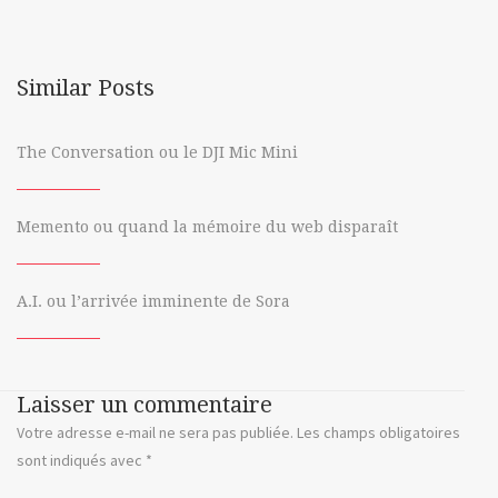
hébergement
hébergeur
Similar Posts
problogger
The Conversation ou le DJI Mic Mini
professionnels
rowse
Memento ou quand la mémoire du web disparaît
tips
vidéos
A.I. ou l’arrivée imminente de Sora
vimeo
warner
Laisser un commentaire
Votre adresse e-mail ne sera pas publiée.
Les champs obligatoires
youtube
sont indiqués avec
*