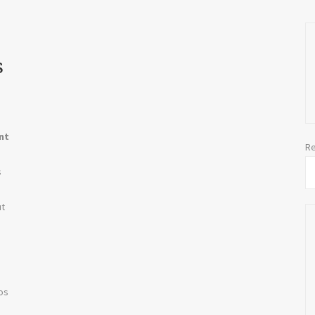
s
nt
Re
s
ut
os