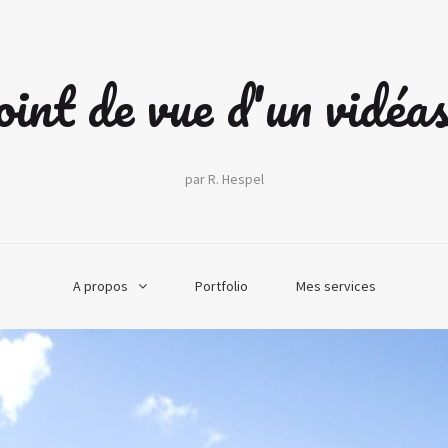
int de vue d'un vidéa
par R. Hespel
A propos
Portfolio
Mes services