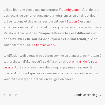
en
ligne
S’il y a bien une chose que me permets l’
IdentityCamp
, c’est de tirer
des leçons. Assumer chaque mois la retransmission en direct des
présentations et des échanges qui ont lieu à
Station C
est une
expérience en soit. On pourrait croire qu’au fur et à mesure, la routine
s’installe. Il n’en est rien.
Chaque diffusion live est différente et
apporte avec elle son lot de surprises et d’inattendu
, que ce
soit pour moi ou pour
Christian Aubry
.
La diffusion web s’établit peu à peu comme un standard, permettant à
tout à chacun d’aller jusqu’à se diffuser en direct
en train de faire la
cuisine
. Après plusieurs mois de pratique, je pense judicieux de
donner 4 trucs indispensables auxquels penser à ceux ou celles qui
voudrait s’essayer à la diffusion en ligne en direct.
« Les
Continue reading
→
4