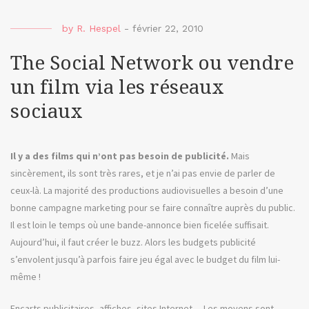
Fant
ou
by
R. Hespel
-
février 22, 2010
4
astu
The Social Network ou vendre
pour
un film via les réseaux
Ustr
sociaux
Il y a des films qui n’ont pas besoin de publicité.
Mais
sincèrement, ils sont très rares, et je n’ai pas envie de parler de
ceux-là. La majorité des productions audiovisuelles a besoin d’une
bonne campagne marketing pour se faire connaître auprès du public.
Il est loin le temps où une bande-annonce bien ficelée suffisait.
Aujourd’hui, il faut créer le buzz. Alors les budgets publicité
s’envolent jusqu’à parfois faire jeu égal avec le budget du film lui-
même !
Encarts publicitaires, affiches, sites Internet… Les moyens sont