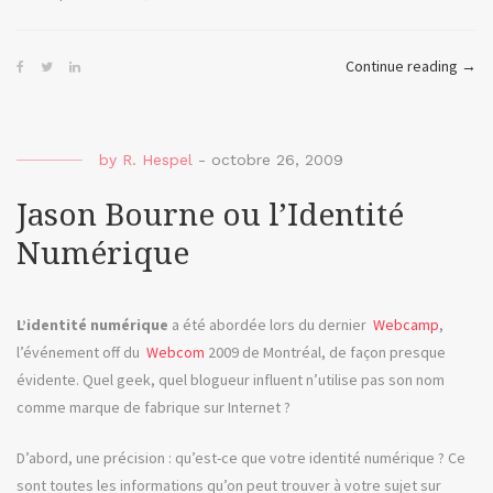
« Im
Continue reading
→
ou
voir
une
by
R. Hespel
-
octobre 26, 2009
séri
grat
Jason Bourne ou l’Identité
sur
Numérique
Inter
L’identité numérique
a été abordée lors du dernier
Webcamp
,
l’événement off du
Webcom
2009 de Montréal, de façon presque
évidente. Quel geek, quel blogueur influent n’utilise pas son nom
comme marque de fabrique sur Internet ?
D’abord, une précision : qu’est-ce que votre identité numérique ? Ce
sont toutes les informations qu’on peut trouver à votre sujet sur