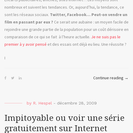
nombreux et suivent les tendances. Or, aujourd’hui, la tendance, ce
sont les réseaux sociaux.
Twitter, Facebook… Peut-on vendre un
film en passant par eux ?
Ce serait une aubaine : un moyen facile de
rejoindre une grande partie de la population pour un coût dérisoire en
comparaison de ce qui se fait à l’heure actuelle.
Je ne suis pas le
premier à y avoir pensé
et des essais ont déjà eu lieu. Une réussite ?
I
« Th
Continue reading
→
Socia
Netw
ou
by
R. Hespel
-
décembre 28, 2009
vend
un
Impitoyable ou voir une série
film
gratuitement sur Internet
via