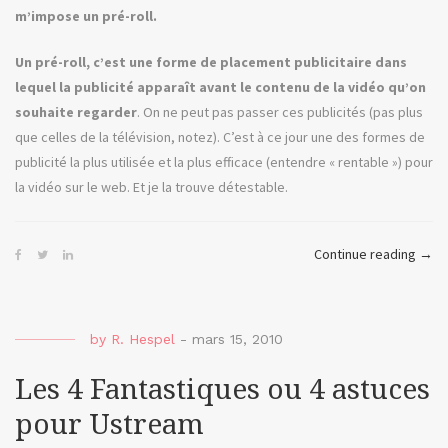
m’impose un pré-roll.
Un pré-roll, c’est une forme de placement publicitaire dans
lequel la publicité apparaît avant le contenu de la vidéo qu’on
souhaite regarder
. On ne peut pas passer ces publicités (pas plus
que celles de la télévision, notez). C’est à ce jour une des formes de
publicité la plus utilisée et la plus efficace (entendre « rentable ») pour
la vidéo sur le web. Et je la trouve détestable.
« I,
Continue reading
→
Robo
ou
la
by
R. Hespel
-
mars 15, 2010
publi
dans
Les 4 Fantastiques ou 4 astuces
la
pour Ustream
vidé