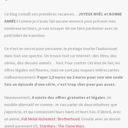
les
rése
Ce blog connaît ses premières vacances…
JOYEUX NOËL et BONNE
socia
ANNÉE !
Comme je n’avais fait aucune annonce pour prévenir mes
nombreux lecteurs, je vais essayer de me faire pardonner avec un
petit billet de transition.
Ce n’est un secret pour personne, le piratage touche l’audiovisuel
dans tout son spectre. On trouve tout sur Internet : des films, des
séries, des dessins animés… Tout. Pour contrer cet état de fait, les
offres légales ont fleuries, mais ne sont pas toujours intéressantes
malheureusement.
Payer 1,5 euros ou 2 euros pour voir une seule
fois un épisode d’une série, c’est trop cher pour pas assez.
Heureusement,
il existe des offres gratuites et légales
. Un
modèle alternatif en somme. Je vais parler de deux initiatives que
j’apprécie, et qui connaissent leurs hauts et leurs bas. D’abord, avec
un anime,
Full Metal Alchemist : Brotherhood
. Ensuite avec un dessin
animé purement US,
StarWars : The Clone Wars
.