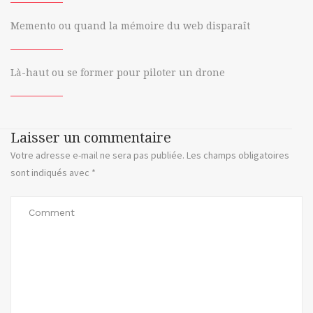
interchangeable
Memento ou quand la mémoire du web disparaît
lens
m42
Là-haut ou se former pour piloter un drone
nex
nikon
Laisser un commentaire
Votre adresse e-mail ne sera pas publiée.
Les champs obligatoires
objectif
sont indiqués avec
*
slr
magic
sony
vg10
vg20