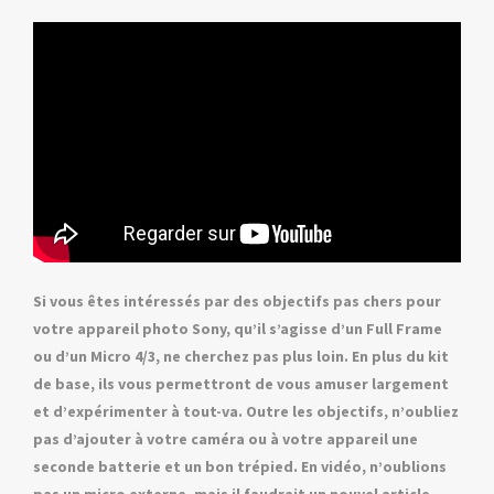
Si vous êtes intéressés par des objectifs pas chers pour
votre appareil photo Sony, qu’il s’agisse d’un Full Frame
ou d’un Micro 4/3, ne cherchez pas plus loin. En plus du kit
de base, ils vous permettront de vous amuser largement
et d’expérimenter à tout-va. Outre les objectifs, n’oubliez
pas d’ajouter à votre caméra ou à votre appareil une
seconde batterie et un bon trépied. En vidéo, n’oublions
pas un micro externe, mais il faudrait un nouvel article