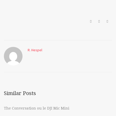
a6300
a6500
bokeh
R. Hespel
cailloux
canon
cctv
DSLR
Similar Posts
fujian
The Conversation ou le DJI Mic Mini
helios