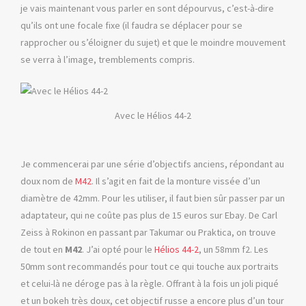
je vais maintenant vous parler en sont dépourvus, c’est-à-dire
qu’ils ont une focale fixe (il faudra se déplacer pour se
rapprocher ou s’éloigner du sujet) et que le moindre mouvement
se verra à l’image, tremblements compris.
Avec le Hélios 44-2
Je commencerai par une série d’objectifs anciens, répondant au
doux nom de
M42
. Il s’agit en fait de la monture vissée d’un
diamètre de 42mm. Pour les utiliser, il faut bien sûr passer par un
adaptateur, qui ne coûte pas plus de 15 euros sur Ebay. De Carl
Zeiss à Rokinon en passant par Takumar ou Praktica, on trouve
de tout en
M42
. J’ai opté pour le
Hélios 44-2
, un 58mm f2. Les
50mm sont recommandés pour tout ce qui touche aux portraits
et celui-là ne déroge pas à la règle. Offrant à la fois un joli piqué
et un bokeh très doux, cet objectif russe a encore plus d’un tour