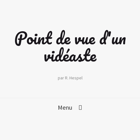
Point de vue d'un
vidéaste
par R. Hespel
Menu