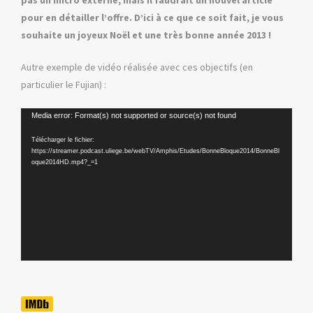
pour en détailler l’offre. D’ici à ce que ce soit fait, je vous
souhaite un joyeux Noël et une très bonne année 2013 !
Autre exemple de vidéo réalisée avec ces objectifs (en
particulier le Fujian) :
Lecteur
Media error: Format(s) not supported or source(s) not found
vidéo
Télécharger le fichier:
https://streamer.podcast.uliege.be/webTV/Amphis/Etudes/BonneBloque2014/BonneBl
oque2014HD.mp4?_=1