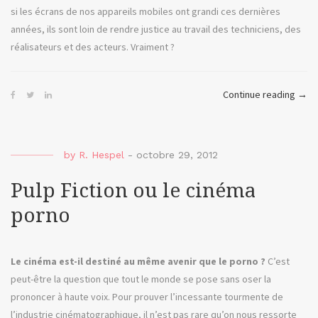
si les écrans de nos appareils mobiles ont grandi ces dernières
années, ils sont loin de rendre justice au travail des techniciens, des
réalisateurs et des acteurs. Vraiment ?
« J’ai
Continue reading
→
rega
un
film
by
R. Hespel
-
octobre 29, 2012
sur
mon
Pulp Fiction ou le cinéma
smar
porno
et
j’ai
aimé
Le cinéma est-il destiné au même avenir que le porno ?
C’est
ça »
peut-être la question que tout le monde se pose sans oser la
prononcer à haute voix. Pour prouver l’incessante tourmente de
l’industrie cinématographique, il n’est pas rare qu’on nous ressorte