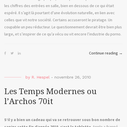
les chiffres des entrées en salle, bien en dessous de ce qui était
espéré. Il s’agit là pourtant d’une évolution naturelle, en lien avec
celles que vit notre société. Certains accuseront le piratage. Un
coupable un peu réducteur. Le questionnement devrait être bien plus
large, et s’inspirer de ce qu’a vécu ou vit encore l’industrie du porno.
« Pul
Continue reading
→
Ficti
ou
le
by
R. Hespel
-
novembre 26, 2010
ciné
porn
Les Temps Modernes ou
l’Archos 70it
S’il y a bien un cadeau qui va se retrouver sous bon nombre de
sapins cette fin d’année 2010, c’est la tablette
. Apple a frappé