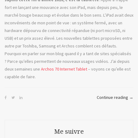
fort en lançant une mouvance avec son iPad, mais depuis peu, le
marché bouge beaucoup et évolue dans le bon sens. L’iPad avait deux
inconvénients de mon point de vue : un système fermé, avec un
hardware dépourvu de connectivité répandue (ni port microSD, ni
USB) et un prix assez élevé. Les nouvelles tablettes proposées entre
autre par Toshiba, Samsung et Archos comblent ces défauts.
Pourquoi en parler sur mon blog quand il y a tant de sites spécialisés
? Parce qu’elles permettent de nouveaux usages vidéos. J’ai depuis
deux semaines une
Archos 70 Internet Tablet
– voyons ce qu’elle est
capable de faire.
« Les
Continue reading
→
Tem
Mod
ou
l’Arc
Me suivre
70it 