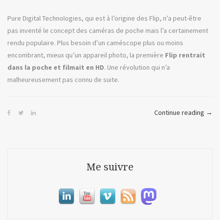
Pure Digital Technologies, qui est à l’origine des Flip, n’a peut-être
pas inventé le concept des caméras de poche mais l’a certainement
rendu populaire. Plus besoin d’un caméscope plus ou moins
encombrant, mieux qu’un appareil photo, la première
Flip rentrait
dans la poche et filmait en HD
. Une révolution qui n’a
malheureusement pas connu de suite.
« La
Continue reading
→
Fin
des
Tem
ou
Me suivre
les
camé
Flip »