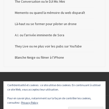
The Conversation ou le DJI Mic Mini
Memento ou quand la mémoire du web disparaît
Là-haut ou se former pour piloter un drone
A.I. ou l’arrivée imminente de Sora
They Live ou ne plus voir les pubs sur YouTube
Blanche Neige ou filmer à l’iPhone
Confidentialité et cookies : ce site utilise des cookies. En continuant à utiliser
ce site Web, vous acceptez leur utilisation.
Pour en savoir plus, notamment sur la façon de contrôler les cookies,
consultez :
Privacy Policy
Textes, photos et vidéos © R. Hespel
|
Theme: Blashkan
|
Proudly