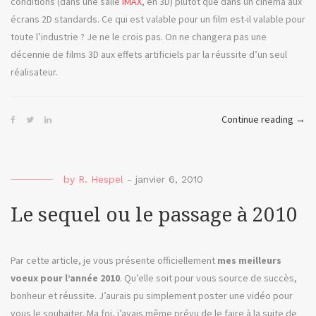
conditions (dans une salle
IMAX
, en 3D) plutôt que dans un cinéma aux
écrans 2D standards. Ce qui est valable pour un film est-il valable pour
toute l’industrie ? Je ne le crois pas. On ne changera pas une
décennie de films 3D aux effets artificiels par la réussite d’un seul
réalisateur.
« Ava
Continue reading
→
ou
dire
NON
by
R. Hespel
-
janvier 6, 2010
à
la
Le sequel ou le passage à 2010
3D »
Par cette article, je vous présente officiellement
mes meilleurs
voeux pour l’année 2010
. Qu’elle soit pour vous source de succès,
bonheur et réussite. J’aurais pu simplement poster une vidéo pour
vous le souhaiter. Ma foi, j’avais même prévu de le faire à la suite de