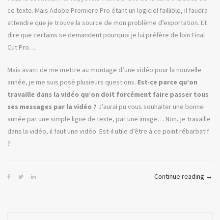
ce texte. Mais Adobe Premiere Pro étant un logiciel faillible, il faudra
attendre que je trouve la source de mon problème d’exportation. Et
dire que certains se demandent pourquoi je lui préfère de loin Final
Cut Pro…
Mais avant de me mettre au montage d’une vidéo pour la nouvelle
année, je me suis posé plusieurs questions.
Est-ce parce qu’on
travaille dans la vidéo qu’on doit forcément faire passer tous
ses messages par la vidéo ?
J’aurai pu vous souhaiter une bonne
année par une simple ligne de texte, par une image… Non, je travaille
dans la vidéo, il faut une vidéo. Est-il utile d’être à ce point rébarbatif
?
« Le
Continue reading
→
sequ
ou
le