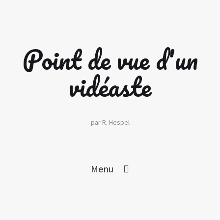
Point de vue d'un
vidéaste
par R. Hespel
Menu