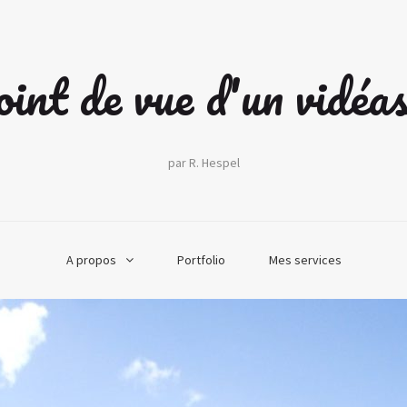
int de vue d'un vidéa
par R. Hespel
A propos
Portfolio
Mes services