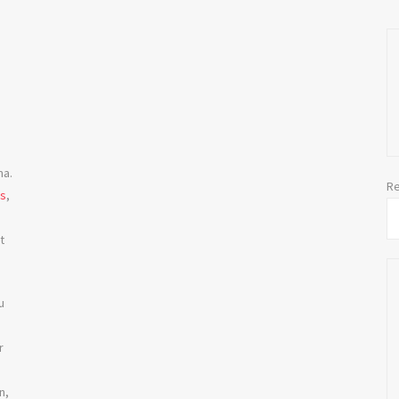
ma.
Re
es
,
t
u
r
n,