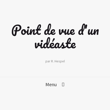
Point de vue d'un
vidéaste
par R. Hespel
Menu