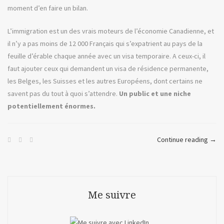
moment d’en faire un bilan.
L’immigration est un des vrais moteurs de l’économie Canadienne, et
il n’y a pas moins de 12 000 Français qui s’expatrient au pays de la
feuille d’érable chaque année avec un visa temporaire. A ceux-ci, il
faut ajouter ceux qui demandent un visa de résidence permanente,
les Belges, les Suisses et les autres Européens, dont certains ne
savent pas du tout à quoi s’attendre.
Un public et une niche
potentiellement énormes.
« Vi
Continue reading
→
ou
mon
expé
de
Me suivre
la
webt