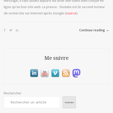
message, il vaut autant aujourd’hui avoir une vidéo bien conçue en
ligne qu’un bon site web. La preuve : Youtube est le second moteur
de recherche sur Internet après Google (
source
).
« Ro
Continue reading
→
ou
la
vidé
en
Me suivre
ligne
Rechercher
Rechercher