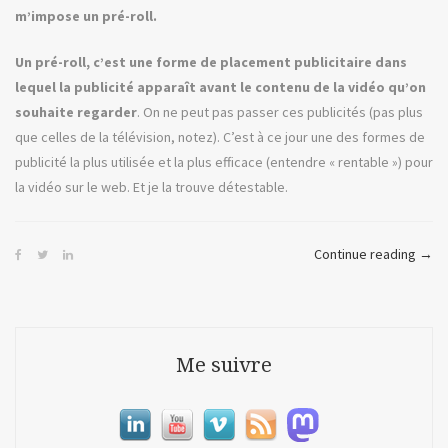
m’impose un pré-roll.
Un pré-roll, c’est une forme de placement publicitaire dans
lequel la publicité apparaît avant le contenu de la vidéo qu’on
souhaite regarder
. On ne peut pas passer ces publicités (pas plus
que celles de la télévision, notez). C’est à ce jour une des formes de
publicité la plus utilisée et la plus efficace (entendre « rentable ») pour
la vidéo sur le web. Et je la trouve détestable.
« I,
Continue reading
→
Robo
ou
la
publi
Me suivre
dans
la
vidé