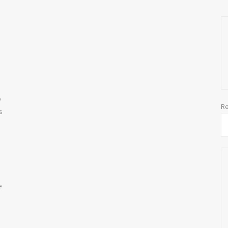
e
Re
s
e