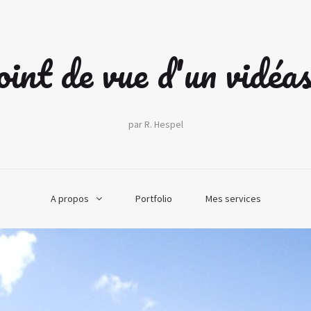
int de vue d'un vidéa
par R. Hespel
A propos
Portfolio
Mes services