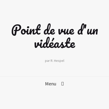
Point de vue d'un
vidéaste
par R. Hespel
Menu