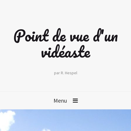
Point de vue d'un
vidéaste
par R. Hespel
Menu