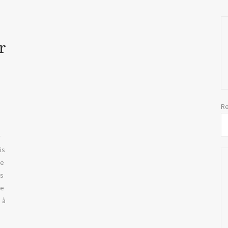
r
Re
r
is
de
es
ue
 à