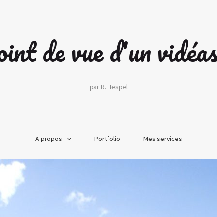
int de vue d'un vidéa
par R. Hespel
A propos
Portfolio
Mes services